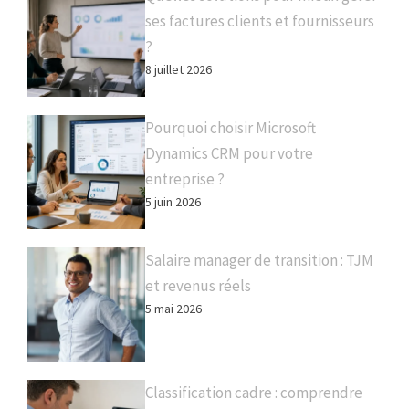
ses factures clients et fournisseurs
?
8 juillet 2026
Pourquoi choisir Microsoft
Dynamics CRM pour votre
entreprise ?
5 juin 2026
Salaire manager de transition : TJM
et revenus réels
5 mai 2026
Classification cadre : comprendre