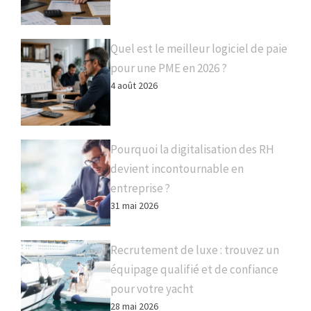
Quel est le meilleur logiciel de paie
pour une PME en 2026 ?
4 août 2026
Pourquoi la digitalisation des RH
devient incontournable en
entreprise ?
31 mai 2026
Recrutement de luxe : trouvez un
équipage qualifié et de confiance
pour votre yacht
28 mai 2026