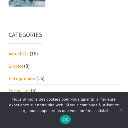
CATEGORIES
(16)
Actualités
(8)
Emploi
(16)
Entreprendre
(6)
Formation
Nous utilisons des cookies pour vous garantir la meilleure
(11)
Industrie
expérience sur notre site web. Si vous continuez à utiliser ce
site, nous supposerons que vous en êtes satisfait.
(17)
Management
OK
(17)
RH