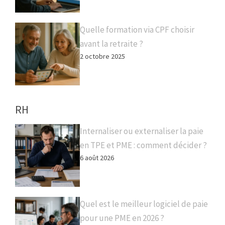
Quelle formation via CPF choisir
avant la retraite ?
2 octobre 2025
RH
Internaliser ou externaliser la paie
en TPE et PME : comment décider ?
6 août 2026
Quel est le meilleur logiciel de paie
pour une PME en 2026 ?