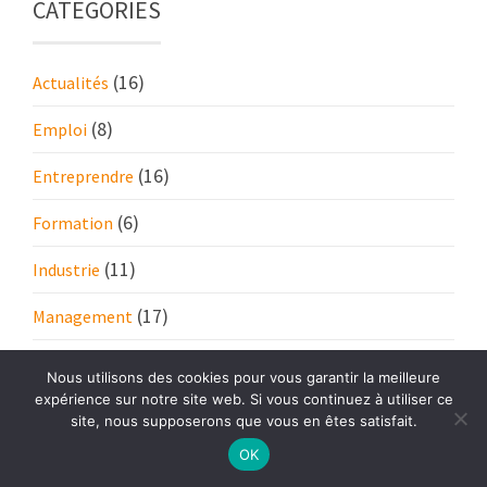
CATEGORIES
(16)
Actualités
(8)
Emploi
(16)
Entreprendre
(6)
Formation
(11)
Industrie
(17)
Management
(17)
RH
Nous utilisons des cookies pour vous garantir la meilleure
expérience sur notre site web. Si vous continuez à utiliser ce
site, nous supposerons que vous en êtes satisfait.
OK