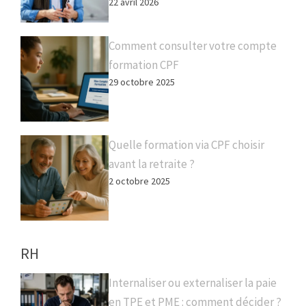
22 avril 2026
Comment consulter votre compte
formation CPF
29 octobre 2025
Quelle formation via CPF choisir
avant la retraite ?
2 octobre 2025
RH
Internaliser ou externaliser la paie
en TPE et PME : comment décider ?