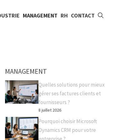
DUSTRIE
MANAGEMENT
RH
CONTACT
MANAGEMENT
Quelles solutions pour mieux
gérer ses factures clients et
fournisseurs ?
8 juillet 2026
Pourquoi choisir Microsoft
Dynamics CRM pour votre
entreprise ?