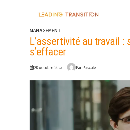
Aller
au
contenu
MANAGEMENT
L’assertivité au travail :
s’effacer
20 octobre 2025
Par Pascale