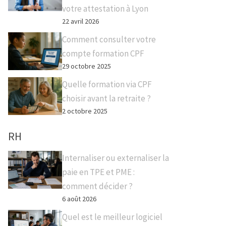
votre attestation à Lyon
22 avril 2026
Comment consulter votre
compte formation CPF
29 octobre 2025
Quelle formation via CPF
choisir avant la retraite ?
2 octobre 2025
RH
Internaliser ou externaliser la
paie en TPE et PME :
comment décider ?
6 août 2026
Quel est le meilleur logiciel