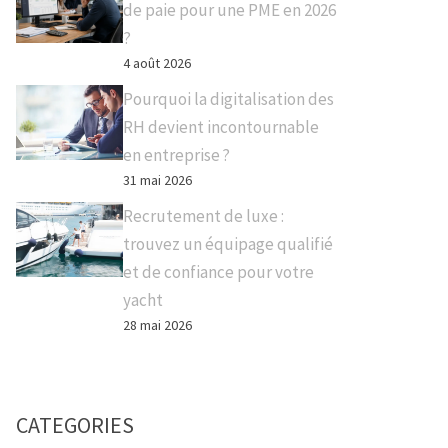
de paie pour une PME en 2026
?
4 août 2026
Pourquoi la digitalisation des
RH devient incontournable
en entreprise ?
31 mai 2026
Recrutement de luxe :
trouvez un équipage qualifié
et de confiance pour votre
yacht
28 mai 2026
CATEGORIES